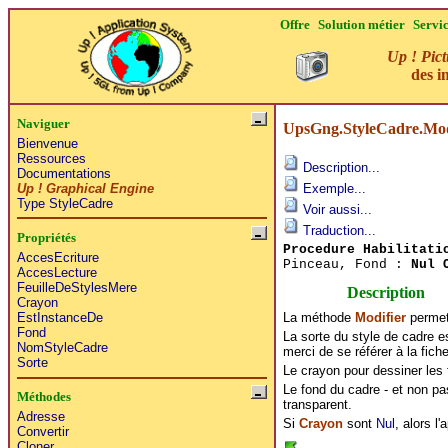
Offre
Solution métier
Servi
Up ! Pict
des i
Naviguer
UpsGng.StyleCadre.Mod
Bienvenue
Ressources
Description...
Documentations
Up ! Graphical Engine
Exemple...
Type StyleCadre
Voir aussi...
Traduction...
Propriétés
Procedure
Habilitati
AccesEcriture
Pinceau, Fond :
Nul 
AccesLecture
FeuilleDeStylesMere
Description
Crayon
La méthode
Modifier
permet 
EstInstanceDe
Fond
La sorte du style de cadre 
NomStyleCadre
merci de se référer à la fich
Sorte
Le crayon pour dessiner les 
Le fond du cadre - et non p
Méthodes
transparent.
Adresse
Si
Crayon
sont
Nul
, alors l'
Convertir
Cloner