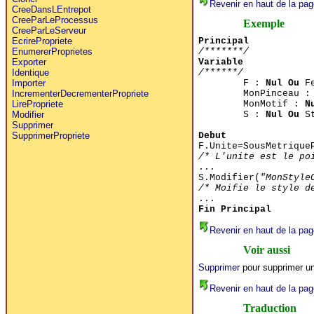
Revenir en haut de la pag
CreeDansLEntrepot
CreeParLeProcessus
Exemple
CreeParLeServeur
Principal
EcrirePropriete
/*******/
EnumererProprietes
Variable
Exporter
/******/
Identique
F :
Nul Ou
Fe
Importer
MonPinceau 
IncrementerDecrementerPropriete
MonMotif :
N
LirePropriete
S :
Nul Ou
St
Modifier
Supprimer
Debut
SupprimerPropriete
F.Unite=SousMetrique
/* L'unite est le po
...
S.Modifier(
"MonStyle
/* Moifie le style d
...
Fin Principal
Revenir en haut de la pag
Voir aussi
Supprimer
pour supprimer un
Revenir en haut de la pag
Traduction