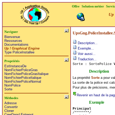
Offre
Solution métier
Servi
Up 
Naviguer
UpsGng.PoliceInstallee.
Bienvenue
Ressources
Description...
Documentations
Up ! Graphical Engine
Exemple...
Type PoliceInstallee
Voir aussi...
Traduction...
Propriétés
Sorte : SortePolice
EstInstanceDe
NomFichierPoliceGras
Description
NomFichierPoliceGrasItalique
La propriété
Sorte
a pour vale
NomFichierPoliceItalique
NomFichierPoliceNormal
La sorte de la police est ca
NomPolice
Pour plus de précisions, mer
Sorte
Revenir en haut de la pag
Méthodes
Exemple
Adresse
Convertir
Principal
Cloner
/*******/
CreeDansLEntrepot