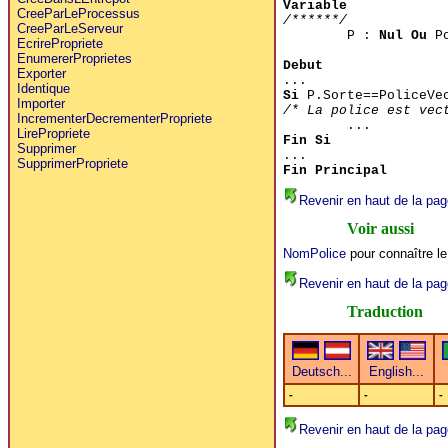
Variable
CreeParLeProcessus
/******/
CreeParLeServeur
P :
Nul Ou
Po
EcrirePropriete
EnumererProprietes
Debut
Exporter
...
Identique
Si
P.Sorte==PoliceVe
Importer
/* La police est vec
IncrementerDecrementerPropriete
...
LirePropriete
Fin Si
Supprimer
...
SupprimerPropriete
Fin Principal
Revenir en haut de la pag
Voir aussi
NomPolice
pour connaître le
Revenir en haut de la pag
Traduction
-
-
-
Revenir en haut de la pag