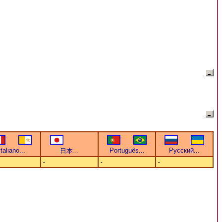
-
-
-