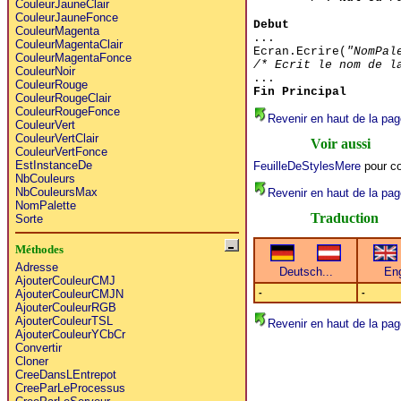
CouleurJauneClair
CouleurJauneFonce
Debut
CouleurMagenta
...
CouleurMagentaClair
Ecran.Ecrire(
"NomPal
CouleurMagentaFonce
/* Ecrit le nom de l
CouleurNoir
...
CouleurRouge
Fin Principal
CouleurRougeClair
CouleurRougeFonce
Revenir en haut de la pag
CouleurVert
CouleurVertClair
Voir aussi
CouleurVertFonce
EstInstanceDe
FeuilleDeStylesMere
pour co
NbCouleurs
NbCouleursMax
Revenir en haut de la pag
NomPalette
Traduction
Sorte
Méthodes
Adresse
AjouterCouleurCMJ
-
-
AjouterCouleurCMJN
AjouterCouleurRGB
AjouterCouleurTSL
Revenir en haut de la pag
AjouterCouleurYCbCr
Convertir
Cloner
CreeDansLEntrepot
CreeParLeProcessus