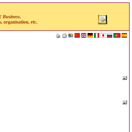
! Business
.
, organisation, etc.