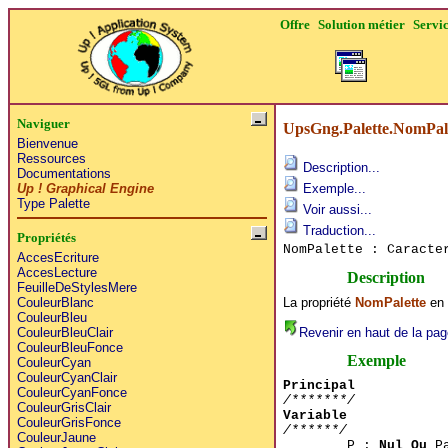
Offre
Solution métier
Servi
Naviguer
UpsGng.Palette.NomPal
Bienvenue
Ressources
Description...
Documentations
Up ! Graphical Engine
Exemple...
Type Palette
Voir aussi...
Traduction...
Propriétés
NomPalette : Caract
AccesEcriture
AccesLecture
Description
FeuilleDeStylesMere
La propriété
NomPalette
en 
CouleurBlanc
CouleurBleu
Revenir en haut de la pag
CouleurBleuClair
CouleurBleuFonce
Exemple
CouleurCyan
CouleurCyanClair
Principal
CouleurCyanFonce
/*******/
CouleurGrisClair
Variable
CouleurGrisFonce
/******/
CouleurJaune
P :
Nul Ou
Pa