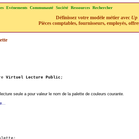
ces
Evénements
Communauté
Société
Ressources
Rechercher
Définissez votre modèle métier avec
Up 
Pièces comptables, fournisseurs, employés, offres
ette
ere
Virtuel Lecture Public
;
lecture seule a pour valeur le nom de la palette de couleurs courante.
e...
lette;