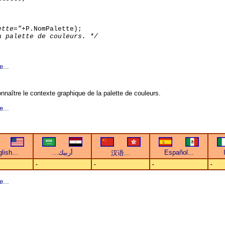
ette="
+P.NomPalette);
a palette de couleurs. */
e...
nnaître le contexte graphique de la palette de couleurs.
e...
-
-
-
-
e...