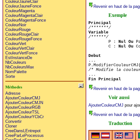
CouleurJauneClair
CouleurJauneFonce
Revenir en haut de la pag
CouleurMagenta
Exemple
CouleurMagentaClair
CouleurMagentaFonce
Principal
CouleurNoir
/*******/
CouleurRouge
Variable
CouleurRougeClair
/******/
CouleurRougeFonce
P :
Nul Ou
Pa
CouleurVert
C :
Nul Ou
Co
CouleurVertClair
CouleurVertFonce
Debut
EstInstanceDe
...
NbCouleurs
P.ModifierCouleurCMJ
NbCouleursMax
/* Modifie la couleu
NomPalette
...
Sorte
Fin Principal
Méthodes
Revenir en haut de la pag
Adresse
Voir aussi
AjouterCouleurCMJ
AjouterCouleurCMJN
AjouterCouleurCMJ
pour ajou
AjouterCouleurRGB
AjouterCouleurTSL
Revenir en haut de la pag
AjouterCouleurYCbCr
Convertir
Traduction
Cloner
CreeDansLEntrepot
CreeParLeProcessus