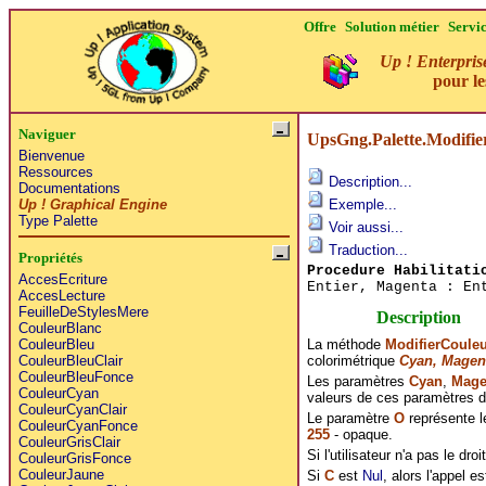
Offre
Solution métier
Servi
Up ! Enterpris
pour l
Naviguer
UpsGng.Palette.Modif
Bienvenue
Ressources
Description...
Documentations
Up ! Graphical Engine
Exemple...
Type Palette
Voir aussi...
Traduction...
Propriétés
Procedure Habilitati
AccesEcriture
Entier, Magenta : En
AccesLecture
FeuilleDeStylesMere
Description
CouleurBlanc
La méthode
ModifierCoule
CouleurBleu
colorimétrique
Cyan, Magen
CouleurBleuClair
CouleurBleuFonce
Les paramètres
Cyan
,
Mage
CouleurCyan
valeurs de ces paramètres d
CouleurCyanClair
Le paramètre
O
représente le
CouleurCyanFonce
255
- opaque.
CouleurGrisClair
Si l'utilisateur n'a pas le dro
CouleurGrisFonce
CouleurJaune
Si
C
est
Nul
, alors l'appel es