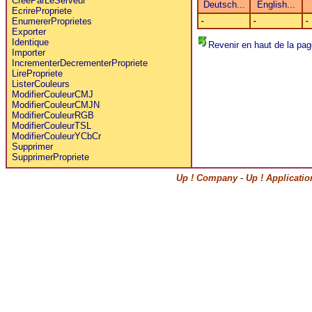
CreeParLeServeur
EcrirePropriete
EnumererProprietes
-
-
-
Exporter
Identique
Revenir en haut de la pag
Importer
IncrementerDecrementerPropriete
LirePropriete
ListerCouleurs
ModifierCouleurCMJ
ModifierCouleurCMJN
ModifierCouleurRGB
ModifierCouleurTSL
ModifierCouleurYCbCr
Supprimer
SupprimerPropriete
Up ! Company
-
Up ! Applicati