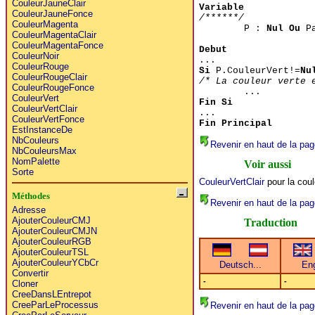
CouleurJauneClair
Variable
CouleurJauneFonce
/******/
CouleurMagenta
P :
Nul Ou
Pa
CouleurMagentaClair
CouleurMagentaFonce
Debut
CouleurNoir
...
CouleurRouge
Si
P.CouleurVert!=
Nu
CouleurRougeClair
/* La couleur verte 
CouleurRougeFonce
...
CouleurVert
Fin Si
CouleurVertClair
...
CouleurVertFonce
Fin Principal
EstInstanceDe
NbCouleurs
Revenir en haut de la pag
NbCouleursMax
NomPalette
Voir aussi
Sorte
CouleurVertClair
pour la coul
Méthodes
Revenir en haut de la pag
Adresse
AjouterCouleurCMJ
Traduction
AjouterCouleurCMJN
AjouterCouleurRGB
AjouterCouleurTSL
AjouterCouleurYCbCr
Convertir
-
-
Cloner
CreeDansLEntrepot
CreeParLeProcessus
Revenir en haut de la pag