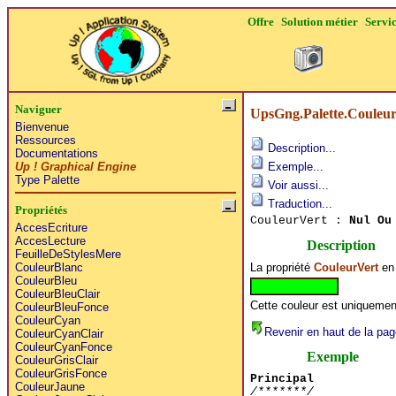
Offre
Solution métier
Servi
Naviguer
UpsGng.Palette.Couleu
Bienvenue
Ressources
Description...
Documentations
Up ! Graphical Engine
Exemple...
Type Palette
Voir aussi...
Traduction...
Propriétés
CouleurVert :
Nul Ou
AccesEcriture
AccesLecture
Description
FeuilleDeStylesMere
La propriété
CouleurVert
en 
CouleurBlanc
CouleurBleu
CouleurBleuClair
Cette couleur est uniquement
CouleurBleuFonce
CouleurCyan
Revenir en haut de la pag
CouleurCyanClair
CouleurCyanFonce
Exemple
CouleurGrisClair
CouleurGrisFonce
Principal
CouleurJaune
/*******/