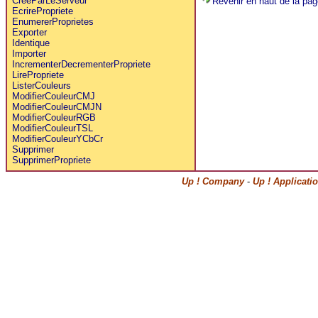
CreeParLeServeur
Revenir en haut de la pag
EcrirePropriete
EnumererProprietes
Exporter
Identique
Importer
IncrementerDecrementerPropriete
LirePropriete
ListerCouleurs
ModifierCouleurCMJ
ModifierCouleurCMJN
ModifierCouleurRGB
ModifierCouleurTSL
ModifierCouleurYCbCr
Supprimer
SupprimerPropriete
Up ! Company
-
Up ! Applicati