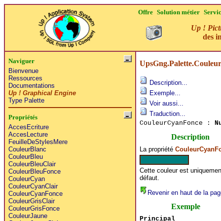
Offre
Solution métier
Servi
Up ! Pict
des i
Naviguer
UpsGng.Palette.Couleu
Bienvenue
Ressources
Description...
Documentations
Up ! Graphical Engine
Exemple...
Type Palette
Voir aussi...
Traduction...
Propriétés
CouleurCyanFonce :
N
AccesEcriture
AccesLecture
Description
FeuilleDeStylesMere
La propriété
CouleurCyanF
CouleurBlanc
CouleurBleu
CouleurBleuClair
Cette couleur est uniquement
CouleurBleuFonce
défaut.
CouleurCyan
CouleurCyanClair
Revenir en haut de la pag
CouleurCyanFonce
CouleurGrisClair
Exemple
CouleurGrisFonce
CouleurJaune
Principal