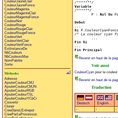
CouleurJauneClair
/*******/
CouleurJauneFonce
Variable
CouleurMagenta
/******/
CouleurMagentaClair
P :
Nul Ou
Pa
CouleurMagentaFonce
CouleurNoir
Debut
CouleurRouge
...
CouleurRougeClair
Si
P.CouleurCyanFonc
CouleurRougeFonce
/* La couleur cyan f
CouleurVert
...
CouleurVertClair
Fin Si
CouleurVertFonce
...
EstInstanceDe
Fin Principal
NbCouleurs
NbCouleursMax
Revenir en haut de la pag
NomPalette
Sorte
Voir aussi
CouleurCyan
pour la couleu
Méthodes
Adresse
Revenir en haut de la pag
AjouterCouleurCMJ
AjouterCouleurCMJN
Traduction
AjouterCouleurRGB
AjouterCouleurTSL
AjouterCouleurYCbCr
Convertir
Cloner
-
-
-
CreeDansLEntrepot
CreeParLeProcessus