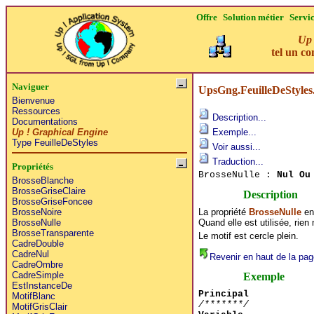
Offre
Solution métier
Servi
Up 
tel un co
Naviguer
UpsGng.FeuilleDeStyles
Bienvenue
Ressources
Description...
Documentations
Up ! Graphical Engine
Exemple...
Type FeuilleDeStyles
Voir aussi...
Traduction...
Propriétés
BrosseNulle :
Nul Ou
BrosseBlanche
BrosseGriseClaire
Description
BrosseGriseFoncee
La propriété
BrosseNulle
en 
BrosseNoire
Quand elle est utilisée, rien 
BrosseNulle
BrosseTransparente
Le motif est cercle plein.
CadreDouble
CadreNul
Revenir en haut de la pag
CadreOmbre
CadreSimple
Exemple
EstInstanceDe
Principal
MotifBlanc
/*******/
MotifGrisClair