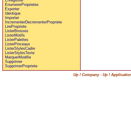
Enregistrer
EnumererProprietes
Exporter
Identique
Importer
IncrementerDecrementerPropriete
LirePropriete
ListerBrosses
ListerMotifs
ListerPalettes
ListerPinceaux
ListerStylesCadre
ListerStylesTexte
MarquerModifie
Supprimer
SupprimerPropriete
Up ! Company
-
Up ! Applicati