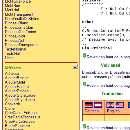
Variable
MotifGrisFonce
/*******/
MotifNoir
F :
Nul Ou
Fe
MotifNul
C :
Nul Ou
Co
MotifTransparent
NomFeuilleDeStyles
Debut
PinceauBlanc
...
PinceauGrisClair
C.BrosseCourante=F.B
PinceauGrisFonce
C.DessinerBrosse(0, 
PinceauNoir
/* Dessine avec la b
PinceauNul
...
PinceauTransparent
Fin Principal
TexteNormal
TexteNul
Revenir en haut de la pag
Unite
Voir aussi
Méthodes
BrosseBlanche
,
BrosseGrise
Adresse
autres brosses pré-construit
AjouterBrosse
AjouterMotif
Revenir en haut de la pag
AjouterPalette
AjouterPinceau
Traduction
AjouterStyleCadre
AjouterStyleTexte
Convertir
Cloner
CreeDansLEntrepot
CreeParLeProcessus
-
-
-
CreeParLeServeur
EcrirePropriete
Revenir en haut de la pag