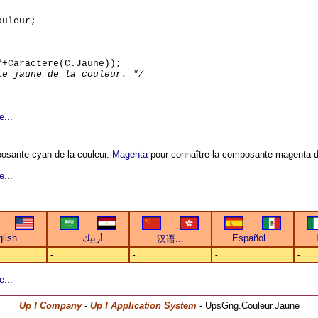
uleur;
"
+Caractere(C.Jaune));
te jaune de la couleur. */
e...
osante cyan de la couleur.
Magenta
pour connaître la composante magenta d
e...
-
-
-
-
e...
Up ! Company
-
Up ! Application System
- UpsGng.Couleur.Jaune