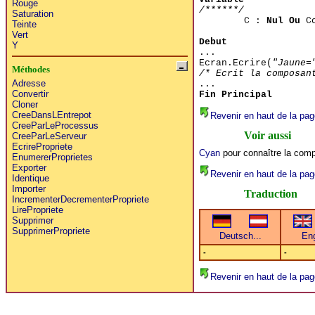
Rouge
/******/
Saturation
C :
Nul Ou
Co
Teinte
Vert
Debut
Y
...
Ecran.Ecrire(
"Jaune=
Méthodes
/* Ecrit la composan
Adresse
...
Convertir
Fin Principal
Cloner
CreeDansLEntrepot
Revenir en haut de la pag
CreeParLeProcessus
Voir aussi
CreeParLeServeur
EcrirePropriete
Cyan
pour connaître la comp
EnumererProprietes
Exporter
Revenir en haut de la pag
Identique
Importer
Traduction
IncrementerDecrementerPropriete
LirePropriete
Supprimer
SupprimerPropriete
-
-
Revenir en haut de la pag