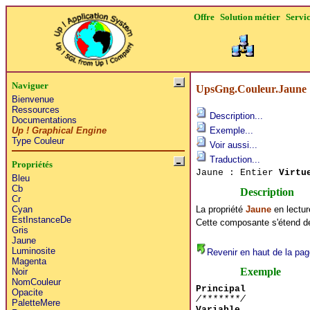
Offre
Solution métier
Servi
Naviguer
UpsGng.Couleur.Jaune
Bienvenue
Ressources
Description...
Documentations
Up ! Graphical Engine
Exemple...
Type Couleur
Voir aussi...
Traduction...
Propriétés
Jaune : Entier
Virtu
Bleu
Cb
Description
Cr
La propriété
Jaune
en lectur
Cyan
EstInstanceDe
Cette composante s'étend de 
Gris
Jaune
Luminosite
Revenir en haut de la pag
Magenta
Exemple
Noir
NomCouleur
Principal
Opacite
/*******/
PaletteMere
Variable