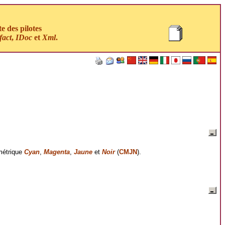
 des pilotes
fact
,
IDoc
et
Xml
.
imétrique
Cyan
,
Magenta
,
Jaune
et
Noir
(
CMJN
).