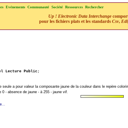
ces
Evénements
Communauté
Société
Ressources
Rechercher
Up ! Electronic Data Interchange
comporte
pour les fichiers plats et les standards
Csv
,
Edi
el Lecture Public
;
e seule a pour valeur la composante jaune de la couleur dans le repère color
0 - absence de jaune - à 255 - jaune vif.
e...