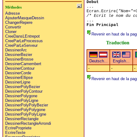
Debut
...
Méthodes
Ecran.Ecrire(
"Nom="
+
Adresse
/* Ecrit le nom du c
AjouterMasqueDessin
...
ChangerRepere
Fin Principal
Convertir
Cloner
Revenir en haut de la pag
CreeDansLEntrepot
CreeParLeProcessus
Traduction
CreeParLeServeur
DessinerArc
DessinerBezier
DessinerBrosse
DessinerCamembert
DessinerContour
-
-
-
DessinerCorde
DessinerEllipse
Revenir en haut de la pag
DessinerLigne
DessinerPolyBezier
DessinerPolyContour
DessinerPolygone
DessinerPolyLigne
DessinerPolyPolyBezier
DessinerPolyPolygone
DessinerPolyPolyLigne
DessinerRectangle
DessinerRectangleArrondi
EcrirePropriete
EcrireTexte