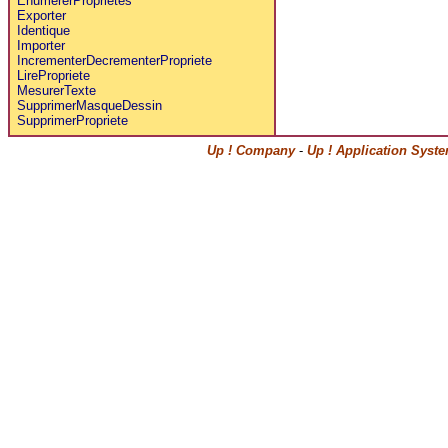
EnumererProprietes
Exporter
Identique
Importer
IncrementerDecrementerPropriete
LirePropriete
MesurerTexte
SupprimerMasqueDessin
SupprimerPropriete
Up ! Company
-
Up ! Application Syst