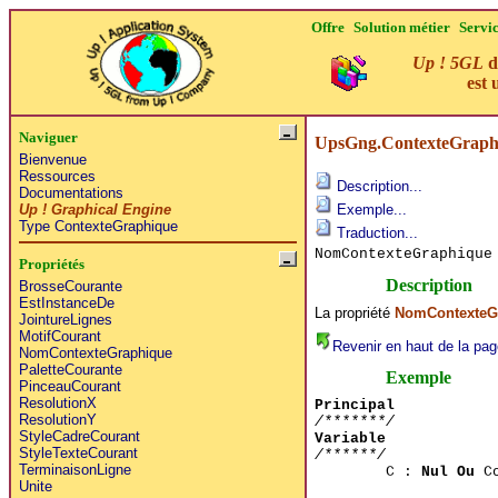
Offre
Solution métier
Servi
Up ! 5GL
d
est 
Naviguer
UpsGng.ContexteGraph
Bienvenue
Ressources
Description...
Documentations
Up ! Graphical Engine
Exemple...
Type ContexteGraphique
Traduction...
NomContexteGraphique
Propriétés
Description
BrosseCourante
EstInstanceDe
La propriété
NomContexteG
JointureLignes
MotifCourant
Revenir en haut de la pag
NomContexteGraphique
PaletteCourante
Exemple
PinceauCourant
ResolutionX
Principal
ResolutionY
/*******/
StyleCadreCourant
Variable
StyleTexteCourant
/******/
TerminaisonLigne
C :
Nul Ou
Co
Unite