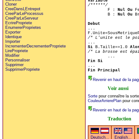
Variable
Cloner
/******/
CreeDansLEntrepot
F :
Nul Ou
Fe
CreeParLeProcessus
B :
Nul Ou
Br
CreeParLeServeur
EcrirePropriete
Debut
EnumererProprietes
...
Exporter
F.Unite=SousMetrique
Identique
/* L'unite est le po
Importer
...
IncrementerDecrementerPropriete
Si
B.Taille==1.0
Alo
LirePropriete
/* La brosse est épa
Modifier
...
Personnaliser
Fin Si
Supprimer
...
SupprimerPropriete
Fin Principal
Revenir en haut de la pag
Voir aussi
Sorte
pour connaître la sort
CouleurArrierePlan
pour conna
Revenir en haut de la pag
Traduction