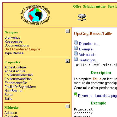
Offre
Solution métier
Servi
Naviguer
UpsGng.Brosse.Taille
Bienvenue
Ressources
Description...
Documentations
Up ! Graphical Engine
Exemple...
Type Brosse
Voir aussi...
Traduction...
Propriétés
Taille : Reel
Virtue
AccesEcriture
AccesLecture
Description
CouleurArrierePlan
La propriété
Taille
en lecture
CouleurAvantPlan
mesure du contexte graphiqu
EstInstanceDe
FeuilleDeStylesMere
Cette taille n'est pertinente
NomBrosse
Sorte
Revenir en haut de la pag
Taille
Exemple
Méthodes
Principal
Adresse
/*******/
Convertir