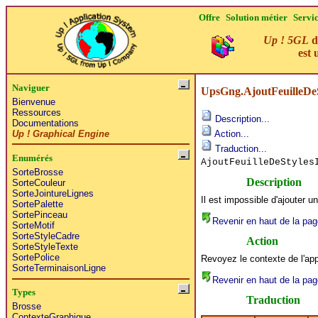
Offre
Solution métier
Servi
Up ! 5GL
d
est 
Naviguer
UpsGng.AjoutFeuilleDeS
Bienvenue
Ressources
Description...
Documentations
Up ! Graphical Engine
Action...
Traduction...
Enumérés
AjoutFeuilleDeStyles
SorteBrosse
Description
SorteCouleur
SorteJointureLignes
Il est impossible d'ajouter u
SortePalette
SortePinceau
Revenir en haut de la pag
SorteMotif
SorteStyleCadre
Action
SorteStyleTexte
SortePolice
Revoyez le contexte de l'app
SorteTerminaisonLigne
Revenir en haut de la pag
Types
Traduction
Brosse
ContexteGraphique