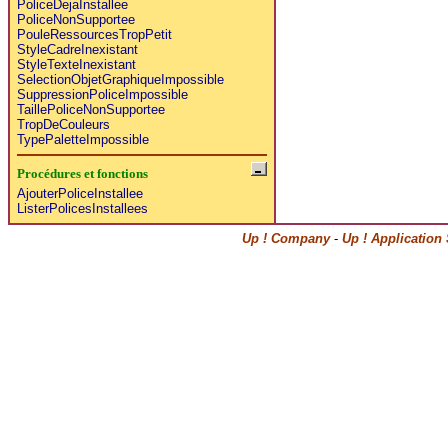
PoliceDejaInstallee
PoliceNonSupportee
PouleRessourcesTropPetit
StyleCadreInexistant
StyleTexteInexistant
SelectionObjetGraphiqueImpossible
SuppressionPoliceImpossible
TaillePoliceNonSupportee
TropDeCouleurs
TypePaletteImpossible
Procédures et fonctions
AjouterPoliceInstallee
ListerPolicesInstallees
Up ! Company
-
Up ! Application