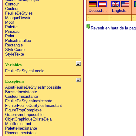
Contour
Couleur
FeuilleDeStyles
MasqueDessin
-
-
-
Motif
Palette
Revenir en haut de la pag
Pinceau
Point
PoliceInstallee
Rectangle
StyleCadre
StyleTexte
Variables
FeuilleDeStylesLocale
Exceptions
AjoutFeuilleDeStylesImpossible
BrosseInexistante
CouleurInexistante
FeuilleDeStylesInexistante
FichierFeuilleDeStylesInexistant
FigureTropComplexe
GraphismeImpossible
ObjetGraphiqueExisteDeja
MotifInexistant
PaletteInexistante
PinceauInexistant