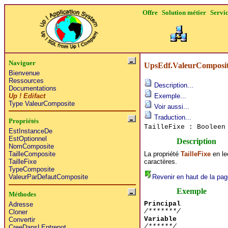
Offre
Solution métier
Servi
Naviguer
UpsEdf.ValeurComposite
Bienvenue
Ressources
Description...
Documentations
Up ! Edifact
Exemple...
Type ValeurComposite
Voir aussi...
Traduction...
Propriétés
TailleFixe : Boolee
EstInstanceDe
EstOptionnel
Description
NomComposite
La propriété
TailleFixe
en le
TailleComposite
caractères.
TailleFixe
TypeComposite
Revenir en haut de la pag
ValeurParDefautComposite
Exemple
Méthodes
Principal
Adresse
/*******/
Cloner
Variable
Convertir
/******/
CreeDansLEntrepot