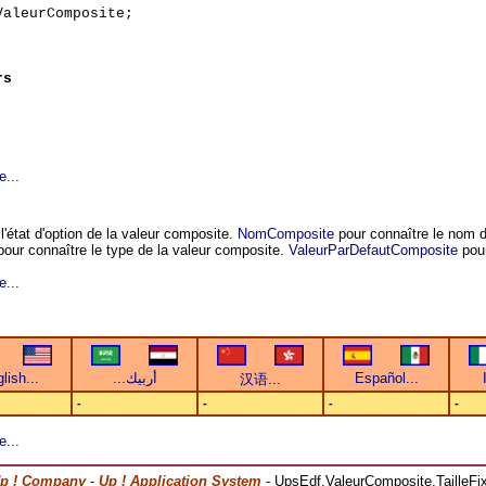
aleurComposite;
rs
e...
l'état d'option de la valeur composite.
NomComposite
pour connaître le nom d
our connaître le type de la valeur composite.
ValeurParDefautComposite
pour
e...
-
-
-
-
e...
p ! Company
-
Up ! Application System
- UpsEdf.ValeurComposite.TailleFi