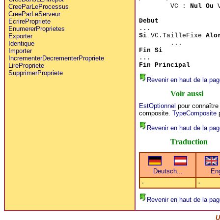
VC :
Nul Ou
V
CreeParLeProcessus
CreeParLeServeur
Debut
EcrirePropriete
...
EnumererProprietes
Si
VC.TailleFixe
Alo
Exporter
...
Identique
Fin Si
Importer
...
IncrementerDecrementerPropriete
Fin Principal
LirePropriete
SupprimerPropriete
Revenir en haut de la pag
Voir aussi
EstOptionnel
pour connaître 
composite.
TypeComposite
p
Revenir en haut de la pag
Traduction
-
-
Revenir en haut de la pag
U