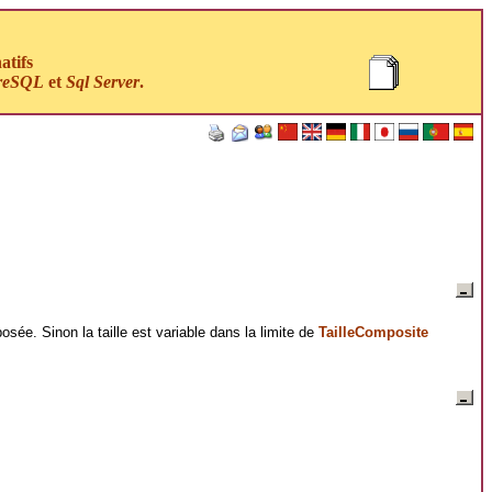
atifs
reSQL
et
Sql Server
.
posée. Sinon la taille est variable dans la limite de
TailleComposite