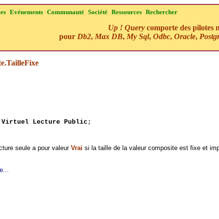
ces
Evénements
Communauté
Société
Ressources
Rechercher
Up ! Query
comporte des pilotes n
pour
Db2
,
Max DB
,
My Sql
,
Odbc
,
Oracle
,
Postg
.TailleFixe
n
Virtuel Lecture Public
;
cture seule a pour valeur
Vrai
si la taille de la valeur composite est fixe et im
e...