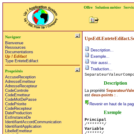
Offre
Solution métier
Servi
Naviguer
UpsEdf.EnteteEdifact.
Bienvenue
Ressources
Description...
Documentations
Up ! Edifact
Exemple...
Type EnteteEdifact
Voir aussi...
Traduction...
Propriétés
SeparateurValeurCom
AccuseReception
AdresseEmetteur
Description
AdresseRecepteur
La propriété
SeparateurVal
CodeControle
est
deux-points :
.
CodeEmetteur
CodeMotDePasse
Revenir en haut de la pag
CodePriorite
CodeRecepteur
Exemple
DateProduction
EstInstanceDe
Principal
IdentifiantAccordCommunication
/*******/
IdentifiantApplication
Variable
LibelleEmetteur
/******/