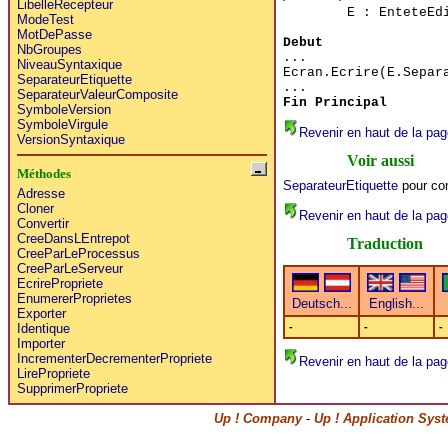
LibelleRecepteur
E : EnteteEd
ModeTest
MotDePasse
Debut
NbGroupes
...
NiveauSyntaxique
Ecran.Ecrire(E.Separ
SeparateurEtiquette
...
SeparateurValeurComposite
Fin Principal
SymboleVersion
SymboleVirgule
Revenir en haut de la pag
VersionSyntaxique
Voir aussi
Méthodes
SeparateurEtiquette
pour con
Adresse
Cloner
Revenir en haut de la pag
Convertir
CreeDansLEntrepot
Traduction
CreeParLeProcessus
CreeParLeServeur
EcrirePropriete
EnumererProprietes
Exporter
-
-
-
Identique
Importer
IncrementerDecrementerPropriete
Revenir en haut de la pag
LirePropriete
SupprimerPropriete
Up ! Company
-
Up ! Application Sys