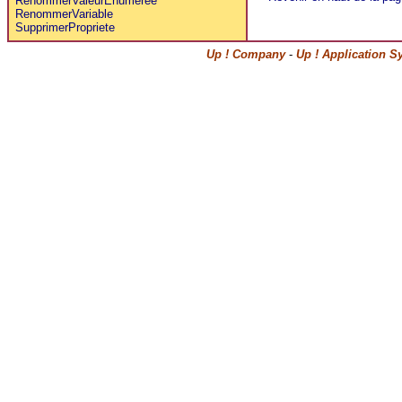
RenommerValeurEnumeree
RenommerVariable
SupprimerPropriete
Up ! Company
-
Up ! Application S