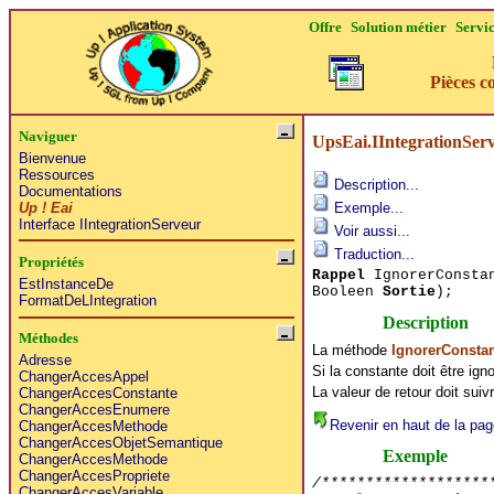
Offre
Solution métier
Servi
Pièces c
Naviguer
UpsEai.IIntegrationSer
Bienvenue
Ressources
Description...
Documentations
Up ! Eai
Exemple...
Interface IIntegrationServeur
Voir aussi...
Traduction...
Propriétés
Rappel
IgnorerConstan
EstInstanceDe
Booleen
Sortie
);
FormatDeLIntegration
Description
Méthodes
La méthode
IgnorerConsta
Adresse
Si la constante doit être ig
ChangerAccesAppel
La valeur de retour doit sui
ChangerAccesConstante
ChangerAccesEnumere
Revenir en haut de la pag
ChangerAccesMethode
ChangerAccesObjetSemantique
Exemple
ChangerAccesMethode
ChangerAccesPropriete
/*******************
ChangerAccesVariable