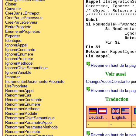
Rappel
IIntegrationSe
Cloner
Caractere, Ignorer 
Convertir
/* Objet : Retourne 
CreeDansLEntrepot
/*******************
CreeParLeProcessus
Debut
CreeParLeServeur
Si
NomModule==
"MonMo
EcrirePropriete
Si
NomConsta
EnumererProprietes
Igno
Exporter
Reto
Identique
Fin Si
IgnorerAppel
Fin Si
IgnorerConstante
Retourner
RappelIgno
IgnorerEnumere
Fin Rappel
IgnorerPropriete
IgnorerMethode
Revenir en haut de la pag
IgnorerObjetSemantique
IgnorerVariable
Voir aussi
Importer
ChangerAccesConstante
pou
IncrementerDecrementerPropriete
LirePropriete
Revenir en haut de la pag
RenommerAppel
RenommerCas
Traduction
RenommerConstante
RenommerEnumere
RenommerMethode
RenommerModule
RenommerObjetSemantique
RenommerParametreAppel
-
-
-
RenommerParametreMethode
RenommerPropriete
Revenir en haut de la pag