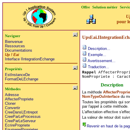
Offre
Solution métier
Servi
Up
pour le
Naviguer
UpsEai.IIntegrationEch
Bienvenue
Ressources
Description...
Documentations
Up ! Eai
Exemple...
Interface IIntegrationEchange
Avertissement...
Traduction...
Propriétés
Rappel
AffecterPropri
EstInstanceDe
NomPropriete : Carac
FormatDeLEchange
Description
Méthodes
La méthode
AffecterProprie
Adresse
NomTypeOuInterface
du m
AffecterPropriete
Toutes les propriétés qui son
Cloner
par l'appel à cette méthode.
Convertir
L'affectation effective s'effe
CreeDansLEntrepot
CreeParLeProcessus
La valeur de retour doit sui
CreeParLeServeur
EcrirePropriete
Revenir en haut de la pag
EnumererProprietes