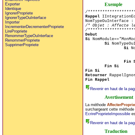
Exemple
Exporter
Identique
/*******************
IgnorerPropriete
Rappel
IIntegrationEc
IgnorerTypeOuInterface
NomTypeOuInterface :
Importer
/* Objet : Affecte l
IncrementerDecrementerPropriete
/*******************
LirePropriete
Debut
RenommerTypeOuInterface
Si
NomModule==
"MonMo
RenommerPropriete
Si
NomTypeOuI
SupprimerPropriete
Si
No
Fin 
Fin Si
Fin Si
Retourner
RappelIgno
Fin Rappel
Revenir en haut de la pag
Avertissement
La méthode
AffecterProprie
surchargeant cette méthode d
EcrireProprieteImpossible
es
Revenir en haut de la pag
Traduction