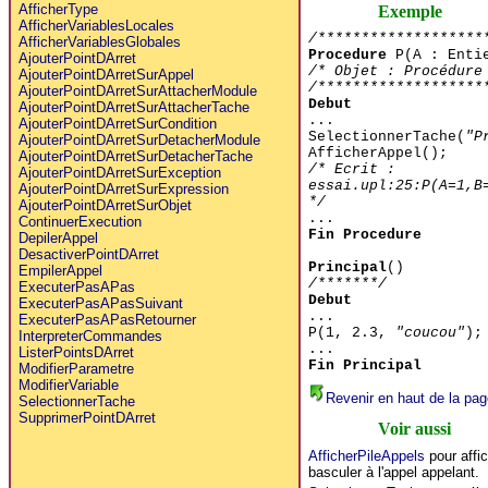
AfficherType
Exemple
AfficherVariablesLocales
/*******************
AfficherVariablesGlobales
Procedure
P(A : Entie
AjouterPointDArret
/* Objet : Procédure
AjouterPointDArretSurAppel
/*******************
AjouterPointDArretSurAttacherModule
Debut
AjouterPointDArretSurAttacherTache
...
AjouterPointDArretSurCondition
SelectionnerTache(
"P
AjouterPointDArretSurDetacherModule
AfficherAppel();
AjouterPointDArretSurDetacherTache
/* Ecrit :
AjouterPointDArretSurException
essai.upl:25:P(A=1,B
AjouterPointDArretSurExpression
*/
AjouterPointDArretSurObjet
...
ContinuerExecution
Fin Procedure
DepilerAppel
DesactiverPointDArret
Principal
()
EmpilerAppel
/*******/
ExecuterPasAPas
Debut
ExecuterPasAPasSuivant
...
ExecuterPasAPasRetourner
P(1, 2.3,
"coucou"
);
InterpreterCommandes
...
ListerPointsDArret
Fin Principal
ModifierParametre
ModifierVariable
Revenir en haut de la pag
SelectionnerTache
SupprimerPointDArret
Voir aussi
AfficherPileAppels
pour affic
basculer à l'appel appelant.