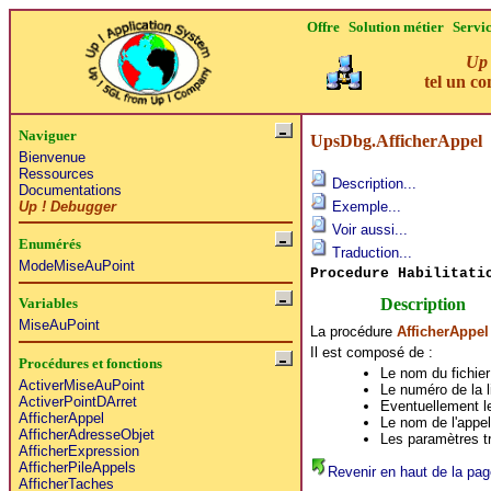
Offre
Solution métier
Servi
Up 
tel un co
Naviguer
UpsDbg.AfficherAppel
Bienvenue
Ressources
Description...
Documentations
Up ! Debugger
Exemple...
Voir aussi...
Enumérés
Traduction...
ModeMiseAuPoint
Procedure Habilitati
Description
Variables
MiseAuPoint
La procédure
AfficherAppel
Il est composé de :
Procédures et fonctions
Le nom du fichier
ActiverMiseAuPoint
Le numéro de la l
ActiverPointDArret
Eventuellement le
AfficherAppel
Le nom de l'appel
AfficherAdresseObjet
Les paramètres tr
AfficherExpression
AfficherPileAppels
Revenir en haut de la pag
AfficherTaches