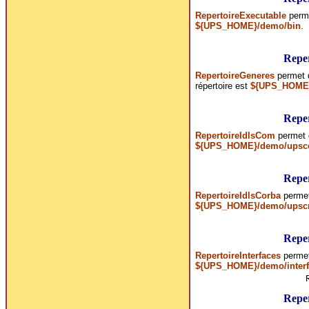
RepertoireExecutable
perme
${UPS_HOME}/demo/bin
.
Repe
RepertoireGeneres
permet d
répertoire est
${UPS_HOME
Repe
RepertoireIdlsCom
permet d
${UPS_HOME}/demo/ups
Repe
RepertoireIdlsCorba
permet 
${UPS_HOME}/demo/upsc
Reper
RepertoireInterfaces
permet 
${UPS_HOME}/demo/inter
Repe