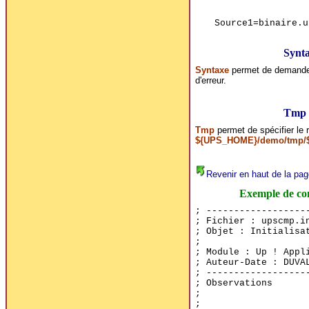
Source1=binaire.u
Synt
Syntaxe
permet de demander d
d'erreur.
Tmp
Tmp
permet de spécifier le r
${UPS_HOME}/demo/tmp/
Revenir en haut de la pag
Exemple de con
; ------------------
; Fichier : upscmp.i
; Objet : Initialisa
;
; Module : Up ! Appl
; Auteur-Date : DUVA
; ------------------
; Observations
;
;