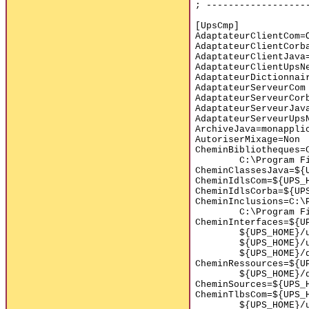
; ------------------
[UpsCmp]
AdaptateurClientCom=
AdaptateurClientCorb
AdaptateurClientJava
AdaptateurClientUpsN
AdaptateurDictionnai
AdaptateurServeurCom
AdaptateurServeurCor
AdaptateurServeurJav
AdaptateurServeurUps
ArchiveJava=monappli
AutoriserMixage=Non
CheminBibliotheques=
C:\Program F
CheminClassesJava=${
CheminIdlsCom=${UPS_
CheminIdlsCorba=${UP
CheminInclusions=C:\
C:\Program F
CheminInterfaces=${U
${UPS_HOME}/
${UPS_HOME}/
${UPS_HOME}/
CheminRessources=${U
${UPS_HOME}/
CheminSources=${UPS_
CheminTlbsCom=${UPS_
${UPS_HOME}/