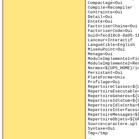
Compactage=Oui
Compile=Recompiler
Contrainte=Oui
Detail=Oui
Entete=Oui
FactoriserChaine=Oui
FactoriserCode=Oui
Guid=fecd18c0-8a05-1
Lanceur=Interactif
LangueCible=English
MiseAuPoint=Oui
Menage=Oui
ModuleImplemente1=Fi
ModuleImplemente2=Re
Normes=${UPS_HOME}/i
Persistant=Oui
PlateForme=Unix
Profilage=Oui
RepertoireClasses=${
RepertoireExecutable
RepertoireGeneres=${
RepertoireIdlsCom=${
RepertoireIdlsCorba=
RepertoireInterfaces
RepertoireMessages=$
RepertoireObjets=${U
Source=caractere.upl
Syntaxe=Oui
Tmp=/tmp