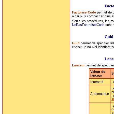
Fact
FactoriserCode
permet de de
ainsi plus compact et plus ef
Seuls les procédures, les mé
NePasFactoriserCode
sont a
Guid
Guid
permet de spécifier l'ide
choisit un nouvel idenfiant po
Lanc
Lanceur
permet de spécifier 
Valeur de
S
lanceur
Interactif
L
L
p
Automatique
L
M
L
f
S