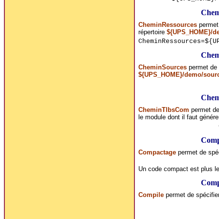
Chem
CheminRessources
permet 
répertoire
${UPS_HOME}/d
CheminRessources=${U
Chem
CheminSources
permet de s
${UPS_HOME}/demo/sour
Chem
CheminTlbsCom
permet de 
le module dont il faut génére
Comp
Compactage
permet de spéc
Un code compact est plus lent
Comp
Compile
permet de spécifie