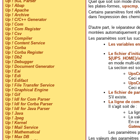
Up ! 5GL Parser
Quel que soit son mode d'in
Up ! Abap
les plates-formes,
upscmp
Up ! Apache
Certains paramètres font réf
Up ! Archive
dans l'expression des chemi
Up ! C/C++ Generator
Up ! Com
D'autre part, le séparateur d
Up ! Com Register
montées automatiquement 
Up ! Csv
Les paramètres sont lus su
Up ! Compiler
Up ! Content Service
Les variables e
Up ! Corba
Up ! Corba Register
Le fichier d'initi
Up ! Db2
${UPS_HOME}/i
Up ! Debugger
en mode multi-util
Up ! Document Generator
La section est soi
Up ! Eai
UpsC
Up ! Edi
Ceci e
Up ! Edifact
UpsC
Up ! File Transfer Service
Ceci e
Up ! Graphical Engine
Le fichier de pa
Up ! Gif
S'il existe.
Up ! Idl for Com Parser
La ligne de co
Up ! Idl for Corba Parser
Il s'agit soit de :
Up ! Idl for Java Parser
La lig
Up ! Java
La val
Up ! Jpeg
En ce 
Up ! Kernel
Gatew
Up ! Mail Service
Up ! Mathematical
Les paramètres p
Up ! Max DB
Les valeurs des paramètres