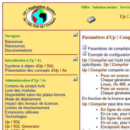
Offre
Solution métier
Servi
Up ! 
Naviguer
Paramètres d'
Up ! Comp
Bienvenue
Ressources
Paramètres de compilatio
Documentations
Exemple de configuration
Up ! Compiler
est l'outil mu
Introduction à
Up ! As
spécifiques.
Up ! Compiler
Système à objets d'
Up ! 5GL
Up ! Compiler
comporte un c
Présentation des concepts d'
Up ! As
Pour un source
Chaque générateur
Administration d'
Up ! As
Linux
,
Os 400
, e
Contenu du produit livré
Pour un source 
Liste des modules
Chaque générateu
Disponibilité selon les plates-formes
En fonction de la licence qu
Mode de déploiement
Impact des niveaux de licences
Up ! Compiler
peut être inv
Limites de fonctionnement
En ligne de co
Extensions utilisées
En ce cas, pour l
Technologies
En ligne de co
Up ! 5GL
En ce cas, pour 
Up ! 5GL Generator
Encapsulé dans l