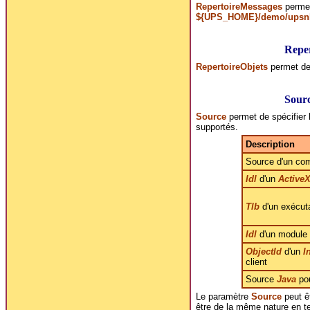
RepertoireMessages
permet 
${UPS_HOME}/demo/upsn
Reper
RepertoireObjets
permet de 
Sour
Source
permet de spécifier l
supportés.
Description
Source d'un co
Idl
d'un
Active
Tlb
d'un exécut
Idl
d'un module
ObjectId
d'un
I
client
Source
Java
pou
Le paramètre
Source
peut êt
être de la même nature en t