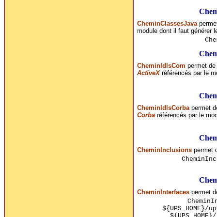
Chem
CheminClassesJava
permet
module dont il faut générer l
Che
Chem
CheminIdlsCom
permet de 
ActiveX
référencés par le mo
Chem
CheminIdlsCorba
permet de
Corba
référencés par le modu
Chem
CheminInclusions
permet de
CheminInc
Chem
CheminInterfaces
permet de
CheminI
${UPS_HOME}/up
${UPS_HOME}/