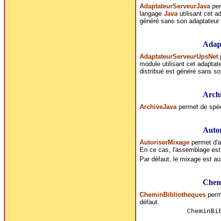
AdaptateurServeurJava
per
langage
Java
utilisant cet a
généré sans son adaptateur
Adap
AdaptateurServeurUpsNet
p
module utilisant cet adaptate
distribué est généré sans so
Arch
ArchiveJava
permet de spéci
Auto
AutoriserMixage
permet d'a
En ce cas, l'assemblage est
Par défaut, le mixage est au
Chem
CheminBibliotheques
perme
défaut.
CheminBi