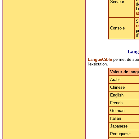
Serveur
d
L
M
S
r
Console
p
d
Lang
LangueCible
permet de spéci
l'exécution.
Valeur de lang
Arabic
Chinese
English
French
German
Italian
Japanese
Portuguese