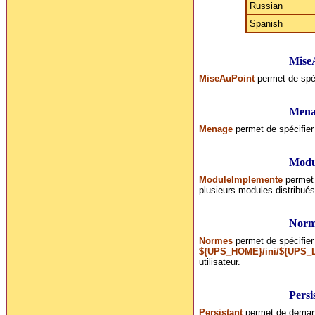
Russian
Spanish
Mise
MiseAuPoint
permet de spéci
Mena
Menage
permet de spécifier 
Modu
ModuleImplemente
permet 
plusieurs modules distribué
Norm
Normes
permet de spécifier
${UPS_HOME}/ini/${UPS_
utilisateur.
Persi
Persistant
permet de demande