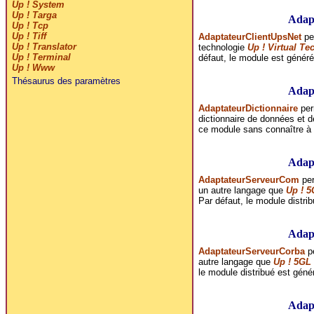
Up ! System
Up ! Targa
Adap
Up ! Tcp
Up ! Tiff
AdaptateurClientUpsNet
per
Up ! Translator
technologie
Up ! Virtual Te
Up ! Terminal
défaut, le module est généré
Up ! Www
Thésaurus des paramètres
Adapt
AdaptateurDictionnaire
per
dictionnaire de données et de
ce module sans connaître à p
Adap
AdaptateurServeurCom
per
un autre langage que
Up ! 
Par défaut, le module distr
Adap
AdaptateurServeurCorba
pe
autre langage que
Up ! 5GL
le module distribué est gén
Adap