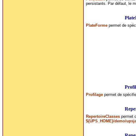
persistants. Par défaut, le
Plat
PlateForme
permet de spécif
Profi
Profilage
permet de spécifier
Reper
RepertoireClasses
permet d
${UPS_HOME}/demo/upsj
Reper