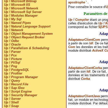
Up ! Microsoft Bitmap
apostrophe '
.
Up ! Microsoft IIS
Pour connaître le source d'
U
Up ! Microsoft Network
Up ! Microsoft Sql Server
Paramètres de
Up ! Modules Manager
Up ! My Sql
Up ! Compiler
étant un pr
Up ! Named Pipes
celles d'exécution de
Up ! K
Up ! Natural Language Support
correspond au fichier
${UPS
Up ! Network
Adap
Up ! Object Management System
Up ! Object Request Broker
AdaptateurClientCom
perme
Up ! Odbc
à partir de son
Idl
. De ce fa
Up ! Oracle
Com
les données et les tra
Up ! Parallelism & Scheduling
module distribué
ActiveX C
Up ! Parser
Up ! Pcx
Up ! Picture
Adap
Up ! Pl/Sql
Up ! Png
AdaptateurClientCorba
perm
Up ! PostgreSQL
partir de son
Idl
. De ce fait
Up ! Profiler
données et les traitements 
Up ! Program Manager
distribué
Corba
.
Up ! Query
Up ! Record File
Up ! Sap IDoc
Adap
Up ! Script Engine
Up ! Security Manager
AdaptateurClientJava
perme
Up ! Server
fait, un module en technolo
Up ! Shell
module distribué. Par défau
Up ! Soap