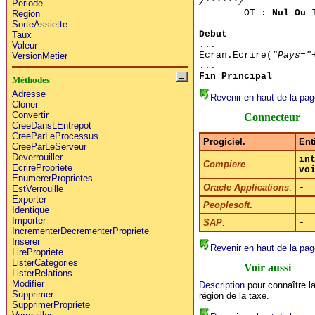
/******/
Periode
OT :
Nul Ou
I
Region
SorteAssiette
Debut
Taux
...
Valeur
Ecran.Ecrire(
"Pays="
VersionMetier
...
Fin Principal
Méthodes
Adresse
Revenir en haut de la pag
Cloner
Convertir
Connecteur
CreeDansLEntrepot
CreeParLeProcessus
Progiciel.
Enti
CreeParLeServeur
Deverrouiller
in
Compiere
.
EcrirePropriete
vo
EnumererProprietes
Oracle Applications
.
-
EstVerrouille
Exporter
Peoplesoft
.
-
Identique
Importer
SAP
.
-
IncrementerDecrementerPropriete
Inserer
Revenir en haut de la pag
LirePropriete
ListerCategories
Voir aussi
ListerRelations
Modifier
Description
pour connaître la
Supprimer
région de la taxe.
SupprimerPropriete