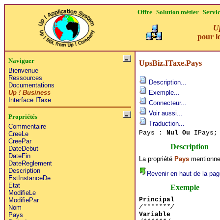
Offre
Solution métier
Servi
Up
pour le
Naviguer
UpsBiz.ITaxe.Pays
Bienvenue
Ressources
Description...
Documentations
Up ! Business
Exemple...
Interface ITaxe
Connecteur...
Voir aussi...
Propriétés
Traduction...
Commentaire
Pays :
Nul Ou
IPays;
CreeLe
CreePar
Description
DateDebut
DateFin
La propriété
Pays
mentionne 
DateReglement
Description
Revenir en haut de la pag
EstInstanceDe
Etat
Exemple
ModifieLe
Principal
ModifiePar
/*******/
Nom
Variable
Pays