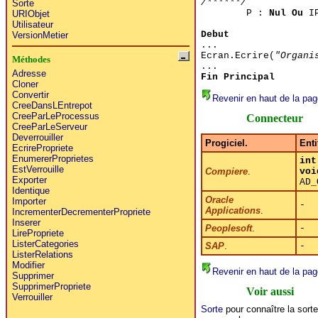
/******/
Sorte
P :
Nul Ou
IP
URIObjet
Utilisateur
Debut
VersionMetier
...
Ecran.Ecrire(
"Organi
Méthodes
...
Adresse
Fin Principal
Cloner
Convertir
Revenir en haut de la pag
CreeDansLEntrepot
CreeParLeProcessus
Connecteur
CreeParLeServeur
Deverrouiller
Progiciel.
Enti
EcrirePropriete
EnumererProprietes
int
EstVerrouille
Compiere
.
voi
Exporter
AD_
Identique
Oracle
Importer
-
Applications
.
IncrementerDecrementerPropriete
Inserer
Peoplesoft
.
-
LirePropriete
ListerCategories
SAP
.
-
ListerRelations
Modifier
Revenir en haut de la pag
Supprimer
SupprimerPropriete
Voir aussi
Verrouiller
Sorte
pour connaître la sor