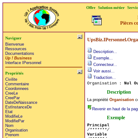
Offre
Solution métier
Servi
Pièces c
Naviguer
UpsBiz.IPersonnel.Orga
Bienvenue
Ressources
Description...
Documentations
Up ! Business
Exemple...
Interface IPersonnel
Connecteur...
Voir aussi...
Propriétés
Traduction...
Civilite
Organisation :
Nul O
Commentaire
Coordonnees
Description
CreeLe
CreePar
La propriété
Organisation
co
DateDeNaissance
EstInstanceDe
Revenir en haut de la pag
Etat
ModifieLe
Exemple
ModifiePar
Principal
Nom
/*******/
Organisation
Variable
Prenom