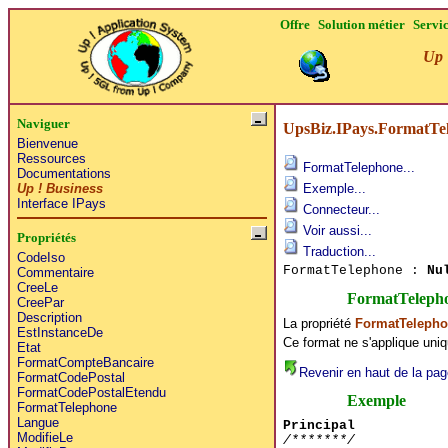
Offre
Solution métier
Servi
Up 
Naviguer
UpsBiz.IPays.FormatTe
Bienvenue
Ressources
FormatTelephone...
Documentations
Up ! Business
Exemple...
Interface IPays
Connecteur...
Voir aussi...
Propriétés
Traduction...
CodeIso
FormatTelephone :
Nu
Commentaire
CreeLe
FormatTeleph
CreePar
Description
La propriété
FormatTeleph
EstInstanceDe
Ce format ne s'applique uni
Etat
FormatCompteBancaire
Revenir en haut de la pag
FormatCodePostal
FormatCodePostalEtendu
Exemple
FormatTelephone
Langue
Principal
ModifieLe
/*******/