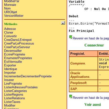
ModifiePar
Variable
Monnaie
/******/
Nom
OP :
Nul Ou
I
URIObjet
VersionMetier
Debut
...
Ecran.Ecrire(
"Format
Méthodes
...
Adresse
Fin Principal
Cloner
Convertir
Revenir en haut de la pag
CreeDansLEntrepot
CreeParLeProcessus
Connecteur
CreeParLeServeur
Deverrouiller
Progiciel.
Entité.
EcrirePropriete
EnumererProprietes
Strin
EstVerrouille
Compiere
.
void
o
Exporter
Expre
Identique
Importer
Oracle
-
IncrementerDecrementerPropriete
Applications
.
Inserer
Peoplesoft
.
-
LirePropriete
ListerAdressesPostales
SAP
.
-
ListerCategories
ListerRegions
Revenir en haut de la pag
ListerRelations
ListerTaxes
Voir aussi
Modifier