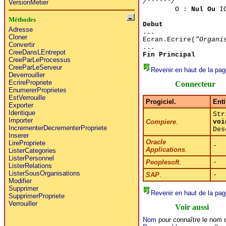
/******/
VersionMetier
O :
Nul Ou
IO
Méthodes
Debut
Adresse
...
Cloner
Ecran.Ecrire(
"Organi
Convertir
...
CreeDansLEntrepot
Fin Principal
CreeParLeProcessus
CreeParLeServeur
Revenir en haut de la pag
Deverrouiller
EcrirePropriete
Connecteur
EnumererProprietes
EstVerrouille
Progiciel.
Enti
Exporter
Identique
Str
Importer
Compiere
.
voi
IncrementerDecrementerPropriete
Des
Inserer
Oracle
LirePropriete
-
Applications
.
ListerCategories
ListerPersonnel
Peoplesoft
.
-
ListerRelations
ListerSousOrganisations
SAP
.
-
Modifier
Supprimer
Revenir en haut de la pag
SupprimerPropriete
Verrouiller
Voir aussi
Nom
pour connaître le nom d