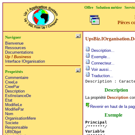
Offre
Solution métier
Servi
Pièces c
Naviguer
UpsBiz.IOrganisation.De
Bienvenue
Ressources
Description...
Documentations
Up ! Business
Exemple...
Interface IOrganisation
Connecteur...
Voir aussi...
Propriétés
Traduction...
Commentaire
Description : Caract
CreeLe
CreePar
Description
Description
EstInstanceDe
La propriété
Description
cont
Etat
ModifieLe
Revenir en haut de la pag
ModifiePar
Nom
Exemple
OrganisationMere
Principal
Societe
/*******/
Responsable
Variable
URIObjet