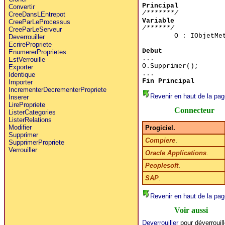
Principal
Convertir
/*******/
CreeDansLEntrepot
Variable
CreeParLeProcessus
/******/
CreeParLeServeur
O : IObjetMe
Deverrouiller
EcrirePropriete
Debut
EnumererProprietes
...
EstVerrouille
O.Supprimer();
Exporter
...
Identique
Fin Principal
Importer
IncrementerDecrementerPropriete
Revenir en haut de la pag
Inserer
LirePropriete
Connecteur
ListerCategories
ListerRelations
Modifier
Progiciel.
Supprimer
Compiere
.
SupprimerPropriete
Verrouiller
Oracle Applications
.
Peoplesoft
.
SAP
.
Revenir en haut de la pag
Voir aussi
Deverrouiller
pour déverrouill