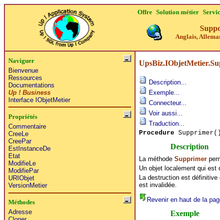
Offre
Solution métier
Servi
Suppo
Anglais, Alleman
Naviguer
UpsBiz.IObjetMetier.S
Bienvenue
Ressources
Description...
Documentations
Up ! Business
Exemple...
Interface IObjetMetier
Connecteur...
Voir aussi...
Propriétés
Traduction...
Commentaire
Procedure
Supprimer(
CreeLe
CreePar
Description
EstInstanceDe
Etat
La méthode
Supprimer
perm
ModifieLe
Un objet localement qui est d
ModifiePar
La destruction est définitive
URIObjet
est invalidée.
VersionMetier
Revenir en haut de la pag
Méthodes
Adresse
Exemple
Cloner