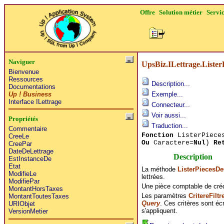
Offre
Solution métier
Servi
Naviguer
UpsBiz.ILettrage.Lister
Bienvenue
Ressources
Description...
Documentations
Up ! Business
Exemple...
Interface ILettrage
Connecteur...
Voir aussi...
Propriétés
Traduction...
Commentaire
Fonction
ListerPieces
CreeLe
Ou
Caractere=
Nul
)
Re
CreePar
DateDeLettrage
Description
EstInstanceDe
Etat
La méthode
ListerPiecesDe
ModifieLe
lettrées.
ModifiePar
Une pièce comptable de crédi
MontantHorsTaxes
Les paramètres
CritereFiltr
MontantToutesTaxes
Query
. Ces critères sont éc
URIObjet
s'appliquent.
VersionMetier