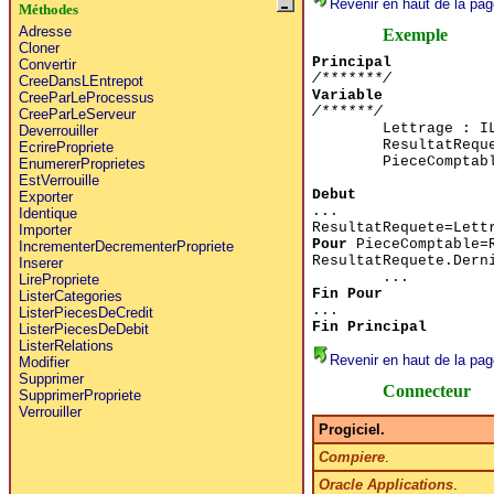
Revenir en haut de la pag
Méthodes
Adresse
Exemple
Cloner
Principal
Convertir
/*******/
CreeDansLEntrepot
Variable
CreeParLeProcessus
/******/
CreeParLeServeur
Lettrage : I
Deverrouiller
ResultatReq
EcrirePropriete
PieceCompta
EnumererProprietes
EstVerrouille
Debut
Exporter
...
Identique
ResultatRequete=Lett
Importer
Pour
PieceComptable=R
IncrementerDecrementerPropriete
ResultatRequete.Dern
Inserer
...
LirePropriete
Fin Pour
ListerCategories
...
ListerPiecesDeCredit
Fin Principal
ListerPiecesDeDebit
ListerRelations
Revenir en haut de la pag
Modifier
Supprimer
Connecteur
SupprimerPropriete
Verrouiller
Progiciel.
Compiere
.
Oracle Applications
.