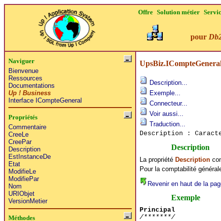
Offre
Solution métier
Servi
pour
Db
Naviguer
UpsBiz.ICompteGeneral
Bienvenue
Ressources
Description...
Documentations
Up ! Business
Exemple...
Interface ICompteGeneral
Connecteur...
Voir aussi...
Propriétés
Traduction...
Commentaire
Description : Caract
CreeLe
CreePar
Description
Description
EstInstanceDe
La propriété
Description
con
Etat
Pour la comptabilité général
ModifieLe
ModifiePar
Revenir en haut de la pag
Nom
URIObjet
Exemple
VersionMetier
Principal
/*******/
Méthodes