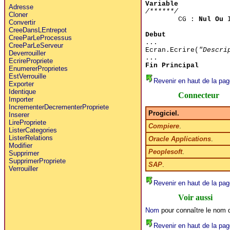
Variable
Adresse
/******/
Cloner
CG :
Nul Ou
I
Convertir
CreeDansLEntrepot
Debut
CreeParLeProcessus
...
CreeParLeServeur
Ecran.Ecrire(
"Descri
Deverrouiller
...
EcrirePropriete
Fin Principal
EnumererProprietes
EstVerrouille
Revenir en haut de la pag
Exporter
Identique
Connecteur
Importer
IncrementerDecrementerPropriete
Progiciel.
Inserer
LirePropriete
Compiere
.
ListerCategories
ListerRelations
Oracle Applications
.
Modifier
Peoplesoft
.
Supprimer
SupprimerPropriete
SAP
.
Verrouiller
Revenir en haut de la pag
Voir aussi
Nom
pour connaître le nom 
Revenir en haut de la pag