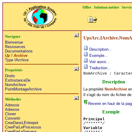
Offre
Solution métier
Servi
Naviguer
UpsArc.IArchive.NomA
Bienvenue
Ressources
Description...
Documentations
Up ! Archive
Exemple...
Type IArchive
Voir aussi...
Traduction...
Propriétés
NomArchive : Caract
Droits
EstInstanceDe
Description
NomArchive
La propriété
NomArchive
en 
PointMontageArchive
Il s'agit du nom du fichier 
Méthodes
Revenir en haut de la pag
Adresse
Adresse
Exemple
Cloner
Convertir
Principal
CreeDansLEntrepot
/*******/
CreeParLeProcessus
Variable
CreeParLeServeur