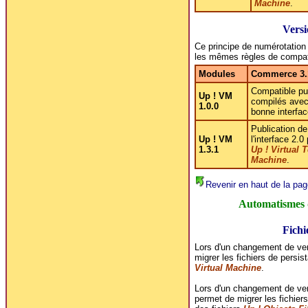
Machine
.
Versi
Ce principe de numérotatio
les mêmes règles de compati
Modules
Commerce 3.
Compatible pu
Up ! VM
compilés avec
1.0.0
bonne interfac
Publication de
Up ! VM
l'interface 2.0
1.3.1
Up ! Virtual 
Machine
.
Revenir en haut de la pag
Automatismes 
Fichi
Lors d'un changement de ver
migrer les fichiers de persis
Virtual Machine
.
Lors d'un changement de vers
permet de migrer les fichiers