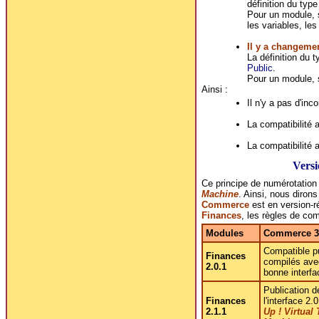
définition du type
Pour un module, 
les variables, les
Il y a changemen
La définition du 
Public
.
Pour un module, s
Ainsi :
Il n'y a pas d'inc
La compatibilité 
La compatibilité 
Versi
Ce principe de numérotation
Machine
. Ainsi, nous diron
Commerce
est en version-r
Finances
, les règles de com
Modules
Commerce 3
Compatible p
Finances
compilés ave
2.0.1
bonne interfa
Publication d
Finances
l'interface 2.0
2.1.1
Up ! Virtual