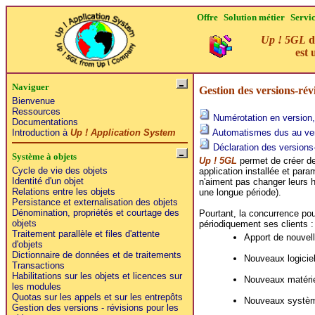
Offre
Solution métier
Servi
Up ! 5GL
d
est 
Naviguer
Gestion des versions-révi
Bienvenue
Ressources
Numérotation en version, r
Documentations
Introduction à
Up ! Application System
Automatismes dus au ver
Déclaration des versions
Système à objets
Up ! 5GL
permet de créer de
Cycle de vie des objets
application installée et para
Identité d'un objet
n'aiment pas changer leurs ha
Relations entre les objets
une longue période).
Persistance et externalisation des objets
Dénomination, propriétés et courtage des
Pourtant, la concurrence pous
objets
périodiquement ses clients :
Traitement parallèle et files d'attente
Apport de nouvell
d'objets
Dictionnaire de données et de traitements
Nouveaux logicie
Transactions
Habilitations sur les objets et licences sur
Nouveaux matérie
les modules
Quotas sur les appels et sur les entrepôts
Nouveaux système
Gestion des versions - révisions pour les