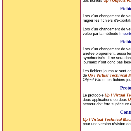
des fichiers
Up ! Objects Fi
Fichi
Lors d'un changement de ver
migrer les fichiers d'exporta
Lors d'un changement de vers
volée par la méthode
Import
Fichi
Lors d'un changement de ver
arrêtée proprement, aussi les
synchronisés. Il ne sera don
journaux n'ont donc pas beso
Les fichiers journaux sont c
de
Up ! Virtual Technical 
Object File
et les fichiers jo
Prot
Le protocole
Up ! Virtual T
deux applications ou deux
U
serveur doit être supérieure 
Contr
Up ! Virtual Technical Mac
pour une version-révision d