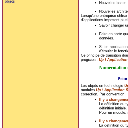
objets
Nouvelles bases 
Nouvelles archite
Lorsqu'une entreprise utilis
d'applications imposent plus
Savoir changer un
Faire en sorte qu
données.
Si les applicatio
d'émuler le fonct
Ce principe de transition do
progiciels.
Up ! Applicatio
Numérotation e
Princ
Les objets en technologie
Up
modules
Up ! Application 
correction. Par convention :
Il y a changemen
La définition du 
définition initiale.
Pour un module, s
Il y a changemen
La définition du 