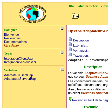
Offre
Solution métier
Servi
Naviguer
UpsAba.AdaptateurSer
Bienvenue
Ressources
Description...
Documentations
Up ! Abap
Exemple...
Voir aussi...
Types
Traduction...
IntegrationClientBapi
AdaptateurServeurBa
IntegrationServeurBapi
Description
Variables
La variable
AdaptateurServ
AdaptateurClientBapi
que serveur
Business Appli
AdaptateurServeurBapi
Les connecteurs métiers, qu
spécifique, doivent surcharg
Ainsi, les services délivrés
un client
Business Applicat
Revenir en haut de la pag
Exemple