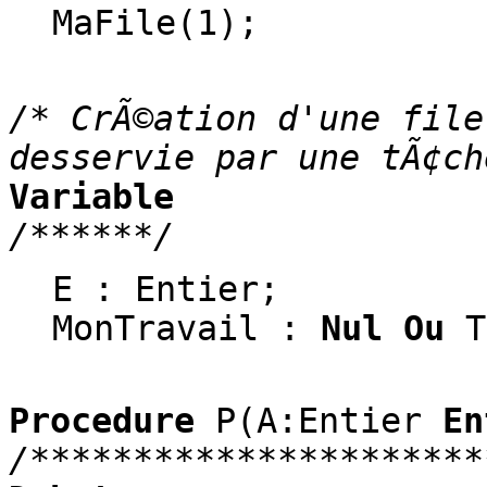
MaFile(1);
/* CrÃ©ation d'une file
desservie par une tÃ¢ch
Variable
/******/
E : Entier;
MonTravail :
Nul Ou
T
Procedure
P(A:Entier
En
/**********************