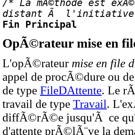
/* La mÃ©thode est exÃ©
distant Ã l'initiative
Fin Principal
OpÃ©rateur mise en file
L'opÃ©rateur
mise en file d
appel de procÃ©dure ou de f
de type
FileDAttente
. Le r
travail de type
Travail
. L'e
diffÃ©rÃ©e jusqu'Ã ce qu'u
d'attente prÃ©lÃ¨ve la dem