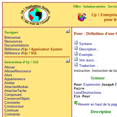
Offre
Solution métier
Servi
Up ! Enterpris
pour l
Naviguer
Pour - Définition d'une 
Bienvenue
Ressources
Syntaxe...
Documentations
Référence d'
Up ! Application System
Description...
Référence d'
Up ! 5GL
Exemple...
Voir aussi...
Instructions d'
Up ! 5GL
Traduction...
Allouer
Instruction. Instruction de b
AllouerRessource
Alors
Syntaxe
Appartenance
Arreter
Expression
E
Pour
JusquA
AttacherModule
Faire
AttacherTache
ListeDInstructions
Composant
Fin Pour
ConserverObjets
Constante
Revenir en haut de la pag
Constructeur
Continuer
Description
Contrainte