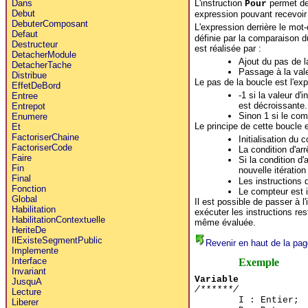
L'instruction
permet de 
Dans
Pour
Debut
expression pouvant recevoir
DebuterComposant
L'expression derrière le mot
Defaut
définie par la comparaison d
Destructeur
est réalisée par :
DetacherModule
Ajout du pas de l
DetacherTache
Passage à la vale
Distribue
Le pas de la boucle est l'exp
EffetDeBord
-1 si la valeur d'
Entree
est décroissante.
Entrepot
Sinon 1 si le com
Enumere
Le principe de cette boucle e
Et
FactoriserChaine
Initialisation du 
FactoriserCode
La condition d'ar
Faire
Si la condition d'
Fin
nouvelle itération
Final
Les instructions 
Fonction
Le compteur est 
Global
Il est possible de passer à l
Habilitation
exécuter les instructions res
HabilitationContextuelle
même évaluée.
HeriteDe
IlExisteSegmentPublic
Revenir en haut de la pag
Implemente
Interface
Exemple
Invariant
Variable
JusquA
/******/
Lecture
I : Entier;
Liberer