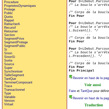
Pour
D=LDebut.Parcou
Procedure
/* La boucle s'arrêt
ProprietesDynamiques
...
Protege
/* Corps de la boucl
Public
Fin Pour
Quota
Rappel
Pour
D=LDebut.Parcou
RattacherA
/* La boucle s'arrêt
Recursif
L.Suivant(). */
Retourner
...
Section
/* Corps de la boucl
SegmentPrive
Fin Pour
SegmentProtege
SegmentPublic
Pour
D=LDebut.Parcou
Si
/* La boucle s'arrêt
Sinon
L.Precedent(). */
SinonSi
...
Sortie
/* Corps de la boucl
Source
Fin Pour
Super
Fin Principal
Synchroniser
TailleSegment
Revenir en haut de la pag
TantQue
TerminerComposant
Voir aussi
Trace
Transactionnel
Faire
et
TantQue
pour défini
Type
Variable
Revenir en haut de la pag
Version
Virtuel
Traduction