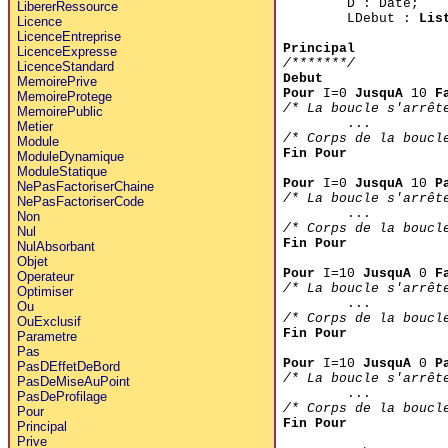
D : Date;
LibererRessource
LDebut :
Lis
Licence
LicenceEntreprise
Principal
LicenceExpresse
/*******/
LicenceStandard
Debut
MemoirePrive
Pour
I=0
JusquA
10
F
MemoireProtege
/* La boucle s'arrêt
MemoirePublic
...
Metier
/* Corps de la boucl
Module
Fin Pour
ModuleDynamique
ModuleStatique
Pour
I=0
JusquA
10
P
NePasFactoriserChaine
/* La boucle s'arrêt
NePasFactoriserCode
...
Non
/* Corps de la boucl
Nul
Fin Pour
NulAbsorbant
Objet
Pour
I=10
JusquA
0
F
Operateur
/* La boucle s'arrêt
Optimiser
...
Ou
/* Corps de la boucl
OuExclusif
Fin Pour
Parametre
Pas
Pour
I=10
JusquA
0
P
PasDEffetDeBord
/* La boucle s'arrêt
PasDeMiseAuPoint
...
PasDeProfilage
/* Corps de la boucl
Pour
Fin Pour
Principal
Prive