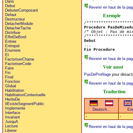
Dans
Debut
Revenir en haut de la pag
DebuterComposant
Defaut
Exemple
Destructeur
/*******************
DetacherModule
Procedure PasDeMiseA
DetacherTache
/* Objet : Pas de mi
Distribue
/*******************
EffetDeBord
Debut
Entree
...
Entrepot
Fin Procedure
Enumere
Et
Revenir en haut de la pag
FactoriserChaine
FactoriserCode
Voir aussi
Faire
Fin
PasDeProfilage
pour désactiv
Final
Fonction
Revenir en haut de la pag
Global
Habilitation
Traduction
HabilitationContextuelle
HeriteDe
IlExisteSegmentPublic
Implemente
Interface
-
-
Invariant
JusquA
Lecture
Revenir en haut de la pag
Liberer