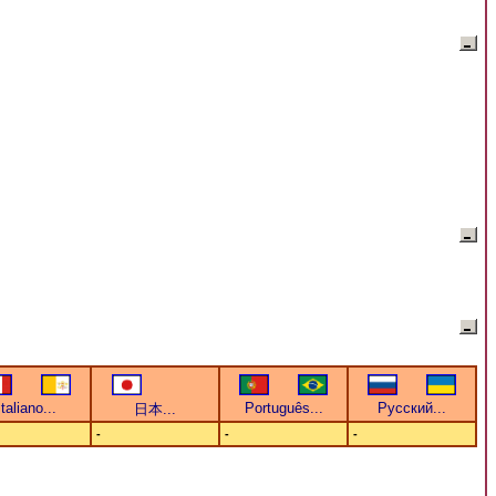
-
-
-