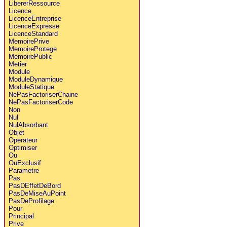
LibererRessource
Licence
LicenceEntreprise
LicenceExpresse
LicenceStandard
MemoirePrive
MemoireProtege
MemoirePublic
Metier
Module
ModuleDynamique
ModuleStatique
NePasFactoriserChaine
NePasFactoriserCode
Non
Nul
NulAbsorbant
Objet
Operateur
Optimiser
Ou
OuExclusif
Parametre
Pas
PasDEffetDeBord
PasDeMiseAuPoint
PasDeProfilage
Pour
Principal
Prive