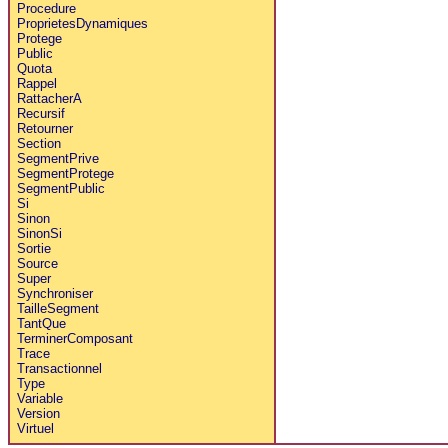
Procedure
ProprietesDynamiques
Protege
Public
Quota
Rappel
RattacherA
Recursif
Retourner
Section
SegmentPrive
SegmentProtege
SegmentPublic
Si
Sinon
SinonSi
Sortie
Source
Super
Synchroniser
TailleSegment
TantQue
TerminerComposant
Trace
Transactionnel
Type
Variable
Version
Virtuel