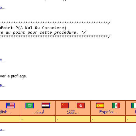
e...
*********************************************/
uPoint
P(A:
Nul Ou
Caractere)
se au point pour cette procedure. */
*********************************************/
e...
er le profilage.
e...
-
-
-
-
e...