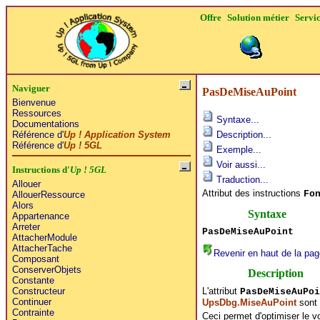
Offre
Solution métier
Servi
Naviguer
PasDeMiseAuPoint
Bienvenue
Ressources
Syntaxe...
Documentations
Référence d'
Up ! Application System
Description...
Référence d'
Up ! 5GL
Exemple...
Voir aussi...
Instructions d'
Up ! 5GL
Traduction...
Allouer
Attribut des instructions
Fo
AllouerRessource
Alors
Syntaxe
Appartenance
Arreter
PasDeMiseAuPoint
AttacherModule
AttacherTache
Revenir en haut de la pag
Composant
ConserverObjets
Description
Constante
L'attribut
Constructeur
PasDeMiseAuPoi
Continuer
UpsDbg.MiseAuPoint
sont 
Contrainte
Ceci permet d'optimiser le v