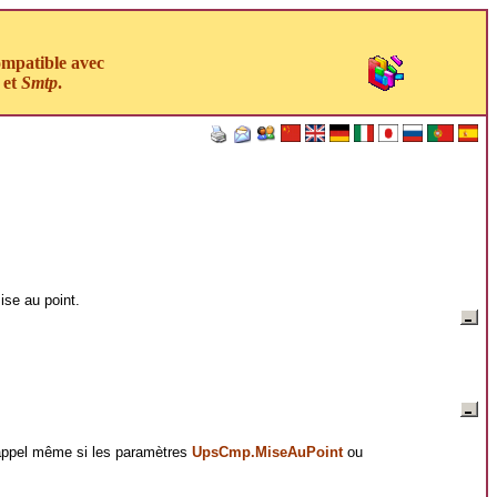
ompatible avec
et
Smtp
.
ise au point.
appel même si les paramètres
UpsCmp.MiseAuPoint
ou