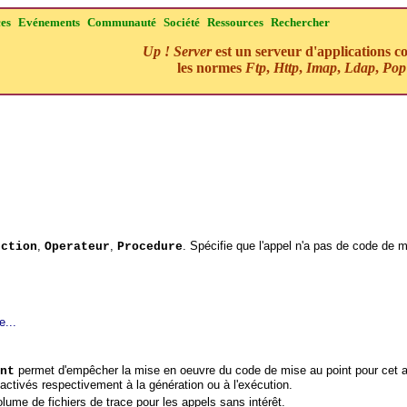
ces
Evénements
Communauté
Société
Ressources
Rechercher
Up ! Server
est un serveur d'applications c
les normes
Ftp
,
Http
,
Imap
,
Ldap
,
Pop
,
,
. Spécifie que l'appel n'a pas de code de m
nction
Operateur
Procedure
e...
permet d'empêcher la mise en oeuvre du code de mise au point pour cet 
nt
activés respectivement à la génération ou à l'exécution.
olume de fichiers de trace pour les appels sans intérêt.