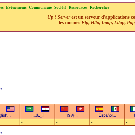
ces
Evénements
Communauté
Société
Ressources
Rechercher
Up ! Server
est un serveur d'applications c
les normes
Ftp
,
Http
,
Imap
,
Ldap
,
Pop
.
e...
-
-
-
-
e...