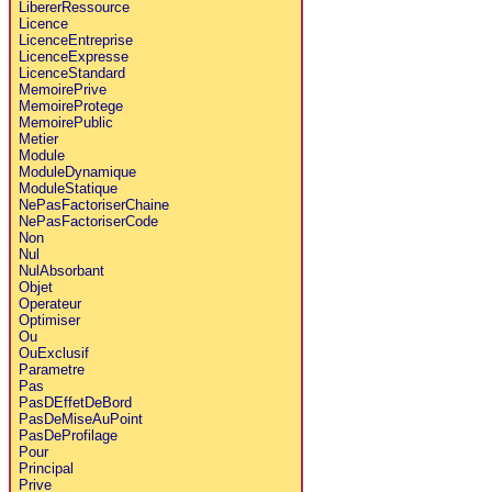
LibererRessource
Licence
LicenceEntreprise
LicenceExpresse
LicenceStandard
MemoirePrive
MemoireProtege
MemoirePublic
Metier
Module
ModuleDynamique
ModuleStatique
NePasFactoriserChaine
NePasFactoriserCode
Non
Nul
NulAbsorbant
Objet
Operateur
Optimiser
Ou
OuExclusif
Parametre
Pas
PasDEffetDeBord
PasDeMiseAuPoint
PasDeProfilage
Pour
Principal
Prive