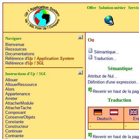
Offre
Solution métier
Servi
Naviguer
Ou
Bienvenue
Ressources
Sémantique...
Documentations
Référence d'
Up ! Application System
Traduction...
Référence d'
Up ! 5GL
Sémantique
Instructions d'
Up ! 5GL
Attribut de Nul...
Allouer
Définition d'une expression..
AllouerRessource
Alors
Revenir en haut de la pag
Appartenance
Arreter
Traduction
AttacherModule
AttacherTache
Composant
ConserverObjets
Constante
-
-
Constructeur
Continuer
Contrainte
Revenir en haut de la pag