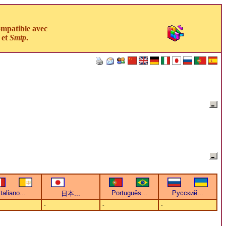
ompatible avec
et
Smtp
.
-
-
-