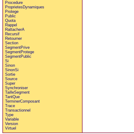
Procedure
ProprietesDynamiques
Protege
Public
Quota
Rappel
RattacherA
Recursif
Retourner
Section
SegmentPrive
SegmentProtege
SegmentPublic
Si
Sinon
SinonSi
Sortie
Source
Super
Synchroniser
TailleSegment
TantQue
TerminerComposant
Trace
Transactionnel
Type
Variable
Version
Virtuel