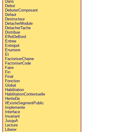
Dans
Debut
DebuterComposant
Defaut
Destructeur
DetacherModule
DetacherTache
Distribue
EffetDeBord
Entree
Entrepot
Enumere
Et
FactoriserChaine
FactoriserCode
Faire
Fin
Final
Fonction
Global
Habilitation
HabilitationContextuelle
HeriteDe
IlExisteSegmentPublic
Implemente
Interface
Invariant
JusquA
Lecture
Liberer