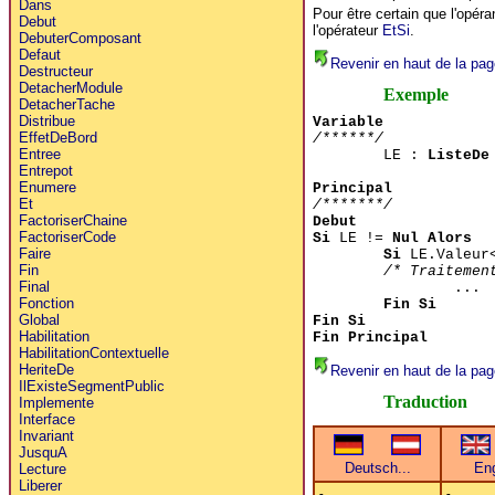
Dans
Pour être certain que l'opér
Debut
l'opérateur
EtSi
.
DebuterComposant
Defaut
Revenir en haut de la pag
Destructeur
DetacherModule
Exemple
DetacherTache
Distribue
Variable
EffetDeBord
/******/
Entree
LE :
ListeDe
Entrepot
Enumere
Principal
Et
/*******/
FactoriserChaine
Debut
FactoriserCode
Si
LE !=
Nul Alors
Faire
Si
LE.Valeur
Fin
/* Traitemen
Final
...
Fonction
Fin Si
Global
Fin Si
Habilitation
Fin Principal
HabilitationContextuelle
HeriteDe
Revenir en haut de la pag
IlExisteSegmentPublic
Traduction
Implemente
Interface
Invariant
JusquA
Lecture
Liberer
-
-