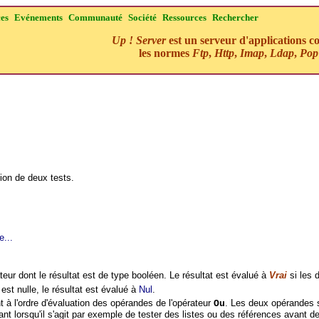
ces
Evénements
Communauté
Société
Ressources
Rechercher
Up ! Server
est un serveur d'applications c
les normes
Ftp
,
Http
,
Imap
,
Ldap
,
Pop
ion de deux tests.
e...
eur dont le résultat est de type booléen. Le résultat est évalué à
Vrai
si les 
est nulle, le résultat est évalué à
Nul
.
t à l'ordre d'évaluation des opérandes de l'opérateur
. Les deux opérandes 
Ou
ant lorsqu'il s'agit par exemple de tester des listes ou des références avant d