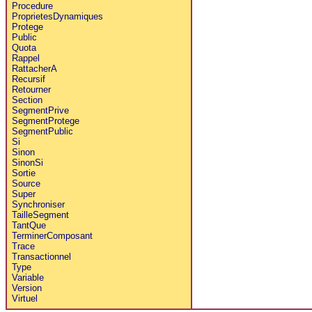
Procedure
ProprietesDynamiques
Protege
Public
Quota
Rappel
RattacherA
Recursif
Retourner
Section
SegmentPrive
SegmentProtege
SegmentPublic
Si
Sinon
SinonSi
Sortie
Source
Super
Synchroniser
TailleSegment
TantQue
TerminerComposant
Trace
Transactionnel
Type
Variable
Version
Virtuel