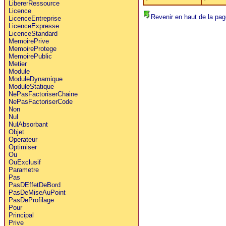
LibererRessource
Licence
Revenir en haut de la pag
LicenceEntreprise
LicenceExpresse
LicenceStandard
MemoirePrive
MemoireProtege
MemoirePublic
Metier
Module
ModuleDynamique
ModuleStatique
NePasFactoriserChaine
NePasFactoriserCode
Non
Nul
NulAbsorbant
Objet
Operateur
Optimiser
Ou
OuExclusif
Parametre
Pas
PasDEffetDeBord
PasDeMiseAuPoint
PasDeProfilage
Pour
Principal
Prive