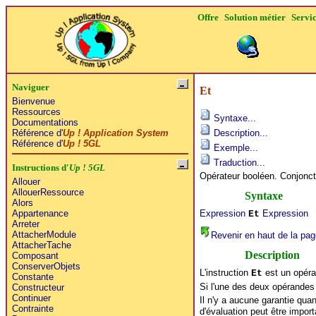
Offre
Solution métier
Servi
Naviguer
Et
Bienvenue
Ressources
Syntaxe...
Documentations
Référence d'
Up ! Application System
Description...
Référence d'
Up ! 5GL
Exemple...
Traduction...
Instructions d'
Up ! 5GL
Opérateur booléen. Conjonct
Allouer
AllouerRessource
Syntaxe
Alors
Expression
Expression
Appartenance
Et
Arreter
AttacherModule
Revenir en haut de la pag
AttacherTache
Description
Composant
ConserverObjets
L'instruction
est un opérat
Et
Constante
Si l'une des deux opérandes 
Constructeur
Continuer
Il n'y a aucune garantie quan
Contrainte
d'évaluation peut être import