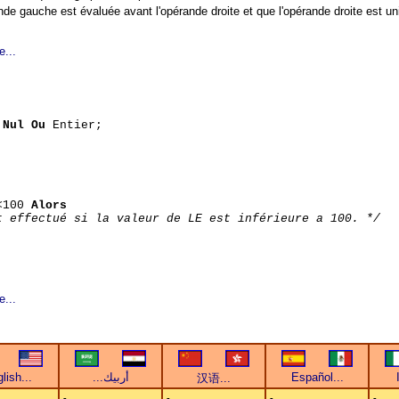
ande gauche est évaluée avant l'opérande droite et que l'opérande droite est 
e...
 Nul Ou
Entier;
<100
Alors
t effectué si la valeur de LE est inférieure a 100. */
e...
-
-
-
-