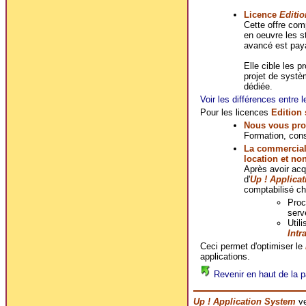
Licence
Editio
Cette offre co
en oeuvre les s
avancé est pay
Elle cible les p
projet de systè
dédiée.
Voir les différences entre l
Pour les licences
Edition
Nous vous pro
Formation, cons
La commerciali
location et no
Après avoir ac
d'
Up ! Applica
comptabilisé ch
Proc
serv
Util
Intr
Ceci permet d'optimiser le
applications.
Revenir en haut de la p
Up ! Application System
ve