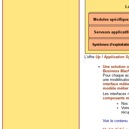
L'offre
Up ! Application 
:
Une solution o
Business Mac
Pour chaque act
une modélisatio
interface métie
modèle métier
Les interfaces 
composants mé
Nos 
Votr
récu
Voir le contenu 