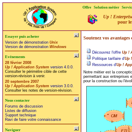
Offre
Solution métier
Servi
Up ! Enterpris
pour l
Essayer puis acheter
Soutenez vos avantages c
Version de démonstration
Unix
Version de démonstration
Windows
Découvrez l'offre
Up ! 
Evénements
Politique tarifaire d'
Up 
28 février 2008
Ressources d'
Up ! App
Up ! Application System
version 4.0.0.
Consulter le périmètre cible de cette
Notre métier est la concept
version-révision à venir.
permettant aux entreprises e
pour la construction ou l'évo
20 septembre 2007
Up ! Application System
version 3.0.0.
Consulter les notes de version-révision.
Nous contacter
Forums de discussion
Listes de diffusion
Support technique
Ravi de faire votre connaissance
Naviguer