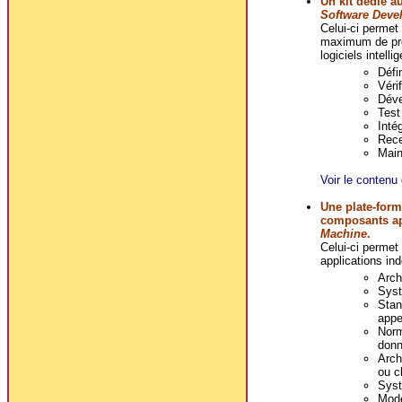
Un kit dédié a
Software Deve
Celui-ci permet
maximum de prod
logiciels intell
Défi
Véri
Déve
Test 
Intég
Rece
Main
Voir le contenu 
Une plate-form
composants a
Machine
.
Celui-ci permet 
applications i
Arch
Syst
Stan
appe
Norm
donn
Arch
ou cl
Syst
Mode