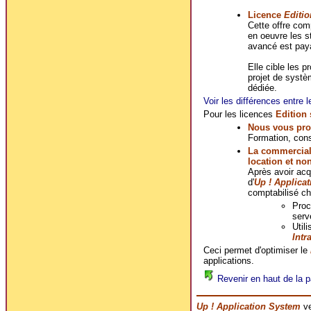
Licence
Editio
Cette offre co
en oeuvre les s
avancé est pay
Elle cible les p
projet de systè
dédiée.
Voir les différences entre l
Pour les licences
Edition
Nous vous pro
Formation, cons
La commerciali
location et no
Après avoir ac
d'
Up ! Applica
comptabilisé ch
Proc
serv
Util
Intr
Ceci permet d'optimiser le
applications.
Revenir en haut de la p
Up ! Application System
ve