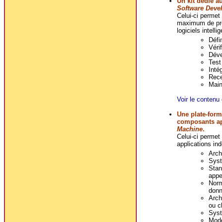
Un kit dédié a
Software Deve
Celui-ci permet
maximum de prod
logiciels intell
Défi
Véri
Déve
Test 
Intég
Rece
Main
Voir le contenu 
Une plate-form
composants a
Machine
.
Celui-ci permet 
applications i
Arch
Syst
Stan
appe
Norm
donn
Arch
ou cl
Syst
Mode