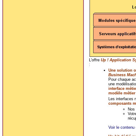
L'offre
Up ! Application 
:
Une solution o
Business Mac
Pour chaque act
une modélisatio
interface métie
modèle métier
Les interfaces 
composants mé
Nos 
Votr
récu
Voir le contenu 