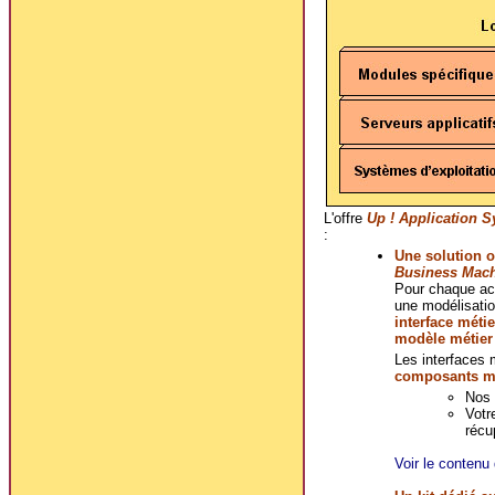
L'offre
Up ! Application 
:
Une solution o
Business Mac
Pour chaque act
une modélisatio
interface métie
modèle métier
Les interfaces 
composants mé
Nos 
Votr
récu
Voir le contenu 