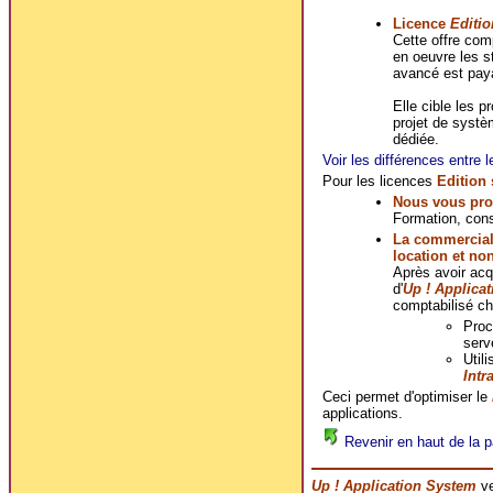
Licence
Editio
Cette offre co
en oeuvre les s
avancé est pay
Elle cible les p
projet de systè
dédiée.
Voir les différences entre l
Pour les licences
Edition
Nous vous pro
Formation, cons
La commerciali
location et no
Après avoir ac
d'
Up ! Applica
comptabilisé ch
Proc
serv
Util
Intr
Ceci permet d'optimiser le
applications.
Revenir en haut de la p
Up ! Application System
ve